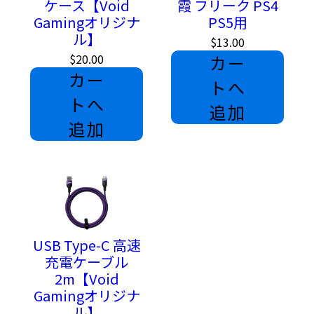
ケース【Void
霞 フリーク PS4
・オプションについて
Gamingオリジナ
PS5用
振動モーターの除去をご用意しています。
ル】
$13.00
$20.00
カー
カー
トへ
トへ
追加
追加
USB Type-C 高速
充電ケーブル
2m【Void
Gamingオリジナ
ル】