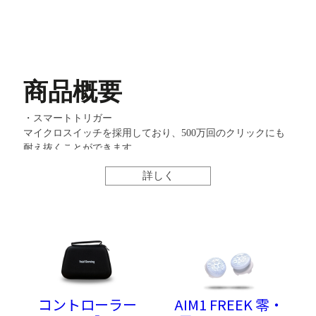
商品概要
・スマートトリガー
マイクロスイッチを採用しており、500万回のクリックにも
耐え抜くことができます。
このデジタルクリックにより、あなたは素晴らしい体験がで
詳しく
きること間違いなしです！
我々独自で設計～組み立てまで行っておりますので、国内で
はボイドコントローラーにのみ搭載されております。弊社以
外の製品にお気をつけください。
・4つの背面ボタン
プロモデルには押しやすい4つの背面ボタンが初期搭載され
ております。
コントローラー
AIM1 FREEK 零・