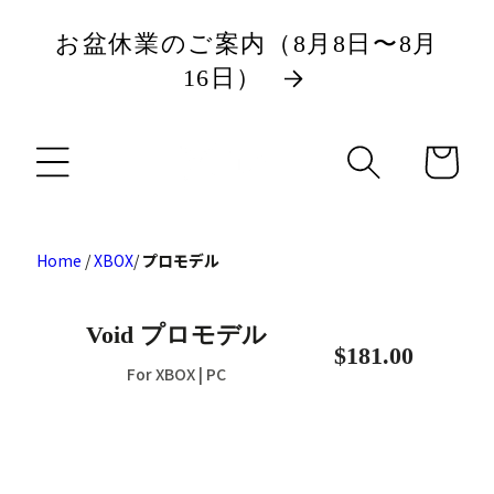
ツ
お盆休業のご案内（8月8日〜8月
に
16日）
進
カ
む
ー
ト
Home
/
XBOX
/
プロモデル
Void プロモデル
$181.00
For XBOX | PC