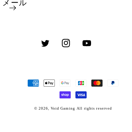
メール
Twitter
Instagram
YouTube
決
済
方
法
© 2026,
Void Gaming
All rights reserved