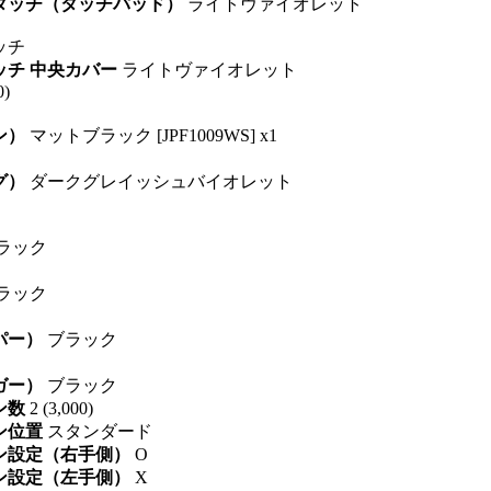
トタッチ（タッチパッド）
ライトヴァイオレット
ッチ
ッチ 中央カバー
ライトヴァイオレット
0)
ン）
マットブラック [JPF1009WS] x1
グ）
ダークグレイッシュバイオレット
ラック
ラック
パー）
ブラック
ガー）
ブラック
ン数
2 (3,000)
ン位置
スタンダード
タン設定（右手側）
O
タン設定（左手側）
X