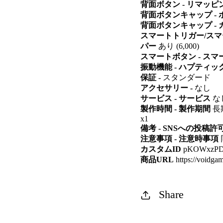
背面ボタン - リマッ
背面ボタンキャップ -
背面ボタンキャップ - 
スマートトリガー/スマ
パー
あり (6,000)
スマートボタン - ス
振動機能 - ハプティ
保証 -
スタンダード
アクセサリー -
なし
サービス - サービス
な
製作時間 - 製作期間
長期
x1
備考 - SNSへの投稿許
注意事項 - 注意時事項
カスタムID
pKOWxzPDo
商品URL
https://voidgam
Share