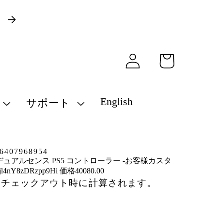
）
ロ
カ
グ
ー
イ
ト
ン
English
サポート
407968954
デュアルセンス PS5 コントローラー -お客様カスタ
4nY8zDRzpp9Hi 価格40080.00
はチェックアウト時に計算されます。