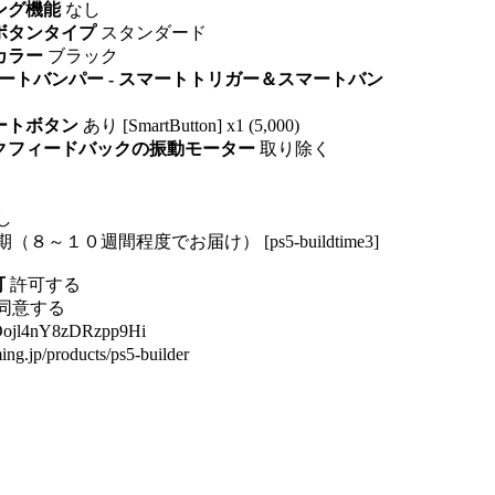
ピング機能
なし
 ボタンタイプ
スタンダード
カラー
ブラック
ートバンパー - スマートトリガー＆スマートバン
マートボタン
あり [SmartButton] x1 (5,000)
ックフィードバックの振動モーター
取り除く
し
（８～１０週間程度でお届け） [ps5-buildtime3]
可
許可する
同意する
jl4nY8zDRzpp9Hi
ing.jp/products/ps5-builder