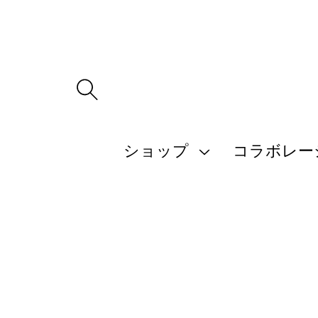
ツ
に
進
む
商
品
ショップ
コラボレー
情
報
に
ス
キ
ッ
プ