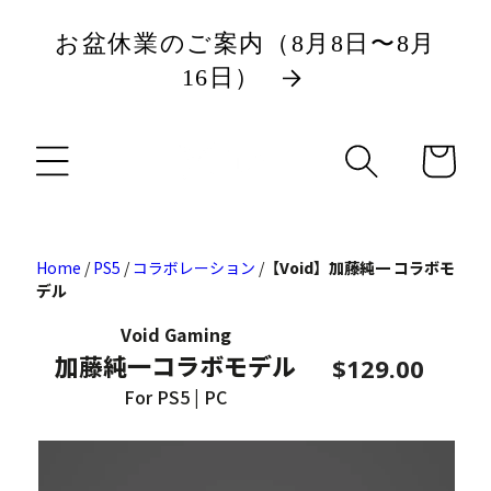
ツ
お盆休業のご案内（8月8日〜8月
に
16日）
進
カ
む
ー
ト
Home
/
PS5
/
コラボレーション
/
【Void】加藤純一 コラボモ
デル
Void Gaming
加藤純一コラボモデル
$129.00
For PS5 | PC