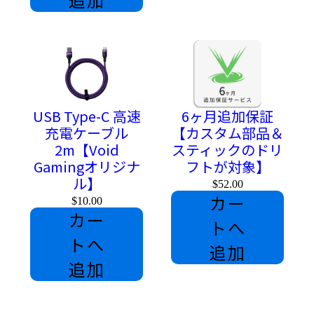
・背面ボタン
手の握った位置に自然にボタンがくるように設置されている
ため、
違和感なく、すぐに使用することが可能です。
USB Type-C 高速
6ヶ月追加保証
充電ケーブル
【カスタム部品＆
リマップ機能については
こちら
から設定方法が確認できま
2m【Void
スティックのドリ
す。
Gamingオリジナ
フトが対象】
リマッピング機能を使うと無線時の充電の持ちが悪くなる場
ル】
$52.00
合がございます。
カー
$10.00
カー
トへ
・INTUITION（パドルタイプ）
トへ
追加
取り替え可能な4つのパドル。
追加
リマッピング機能とプロファイル機能がデフォルト搭載。
強力なグリップのバックカバーにより、安定した持ち心地。