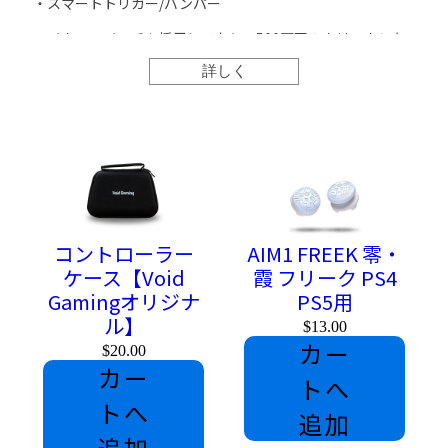
・スマートトリガー/バンパー
マイクロスイッチを採用しており、500万回のクリックにも
耐え抜くことができます。
詳しく
このデジタルクリックにより、あなたは素晴らしい体験がで
きること間違いなしです！
⚠スマートトリガー/スマートバンパーは必要以上の負荷が
掛かりますと内部構造を支えるパーツなどが損傷してしまう
場合がございます。
本来のポテンシャルを最大限に発揮させるためには、優しい
コントローラー
AIM1 FREEK 零・
力での操作が推奨されております。大切なコントローラーを
ケース【Void
霞 フリーク PS4
故障のリスクから守りましょう。
Gamingオリジナ
PS5用
ル】
$13.00
カー
⚠スマートトリガーを搭載するとアダプティブトリガーは使
$20.00
用できなくなります。
カー
トへ
我々独自で設計～組み立てまで行っておりますので、国内で
トへ
追加
はボイドコントローラーにのみ搭載されております。弊社以
追加
外の製品にお気をつけください。