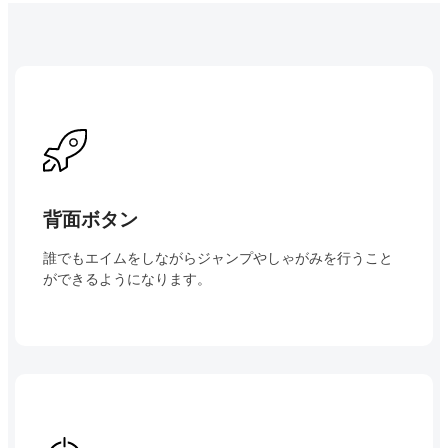
■リマッピング機能とは
パドルのボタン割り当てを自由に再設定することが可能。
自分だけの操作環境を作り出し、あなたの戦略を一新するこ
とができます。
リマッピング対応ボタンは「○、✕、△、□、十字キー、
L1、R1、L2、R2、L3、R3」となります。
■プロファイル機能とは
背面ボタン
戦略ごとにパドルのボタン割り当て設定を保存。瞬時に切り
誰でもエイムをしながらジャンプやしゃがみを行うこと
替え。
ができるようになります。
それがINTUITIONのプロファイル機能です。
FPSゲームやアクションゲーム、それぞれの操作性を変えた
い場合でも、設定の切り替えは一瞬。
ゲームを始める前のひとつひとつの設定変更の手間を省略
し、スムーズで快適なゲーム体験を実現します。