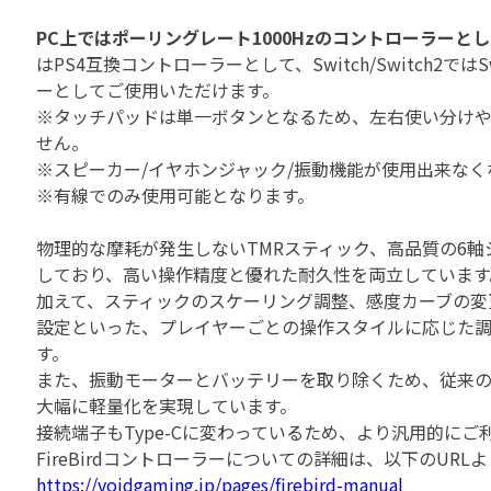
PC上ではポーリングレート1000Hzのコントローラーと
はPS4互換コントローラーとして、Switch/Switch2では
ーとしてご使用いただけます。
※タッチパッドは単一ボタンとなるため、左右使い分け
せん。
※スピーカー/イヤホンジャック/振動機能が使用出来なく
※有線で
のみ使用可能となります。
物理的な摩耗が発生しないTMRスティック、高品質の6軸
しており、高い操作精度と優れた耐久性を両立しています
加えて、スティックのスケーリング調整、感度カーブの変
設定といった、プレイヤーごとの操作スタイルに応じた
す。
また、振動モーターとバッテリーを取り除くため、従来の
大幅に軽量化を実現しています。
接続端子もType-Cに変わっているため、より汎用的にご
FireBirdコントローラーについての詳細は、以下のUR
https://voidgaming.jp/pages/firebird-manual