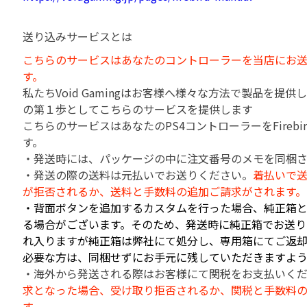
送り込みサービスとは
こちらのサービスはあなたのコントローラーを当店にお
す。
私たちVoid Gamingはお客様へ様々な方法で製品を提
の第１歩としてこちらのサービスを提供します
こちらのサービスはあなたのPS4コントローラーをFireb
す。
・発送時には、パッケージの中に注文番号のメモを同梱
・発送の際の送料は元払いでお送りください。
着払いで
が拒否されるか、送料と手数料の追加ご請求がされます。
・背面ボタンを追加するカスタムを行った場合、純正箱
る場合がございます。そのため、発送時に純正箱でお送り
れ入りますが純正箱は弊社にて処分し、専用箱にてご返却
必要な方は、同梱せずにお手元に残していただきますよう
・海外から発送される際はお客様にて関税をお支払いく
求となった場合、受け取り拒否されるか、関税と手数料
す。