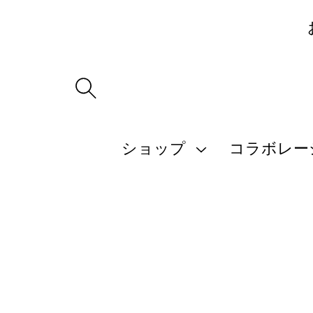
ツ
に
進
む
ショップ
コラボレー