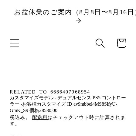
ツ
お盆休業のご案内（8月8日〜8月16日
に
商
進
カ
品
む
ー
情
ト
報
に
ス
キ
RELATED_TO_6666407968954
ッ
カスタマイズモデル - デュアルセンス PS5 コントロー
プ
ラー -お客様カスタマイズ ID av9mbbel4MS8SlfyU-
GmK_S9 価格28580.00
税込み。
配送料
はチェックアウト時に計算されま
す。