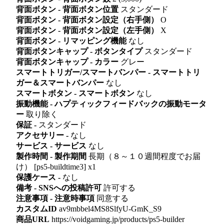
背面ボタン - 背面ボタン位置
スタンダード
背面ボタン - 背面ボタン設定（右手側）
O
背面ボタン - 背面ボタン設定（左手側）
X
背面ボタン - リマッピング機能
なし
背面ボタンキャップ - ボタンタイプ
スタンダード
背面ボタンキャップ - カラー
グレー
スマートトリガー/スマートバンパー - スマートトリ
ガー＆スマートバンパー
なし
スマートボタン - スマートボタン
なし
振動機能 - ハプティックフィードバックの振動モータ
ー
取り除く
保証 -
スタンダード
アクセサリー -
なし
サービス - サービス
なし
製作時間 - 製作期間
長期（８～１０週間程度でお届
け） [ps5-buildtime3] x1
保護ケース -
なし
備考 - SNSへの投稿許可
許可する
注意事項 - 注意時事項
同意する
カスタムID
av9mbbel4MS8SlfyU-GmK_S9
商品URL
https://voidgaming.jp/products/ps5-builder