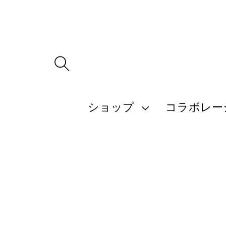
ツ
に
進
む
商
品
ショップ
コラボレー
情
報
に
ス
キ
ッ
プ