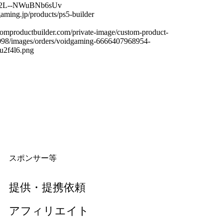
2L--NWuBNb6sUv
gaming.jp/products/ps5-builder
stomproductbuilder.com/private-image/custom-product-
9098/images/orders/voidgaming-6666407968954-
2f4l6.png
スポンサー等
提供・提携依頼
アフィリエイト