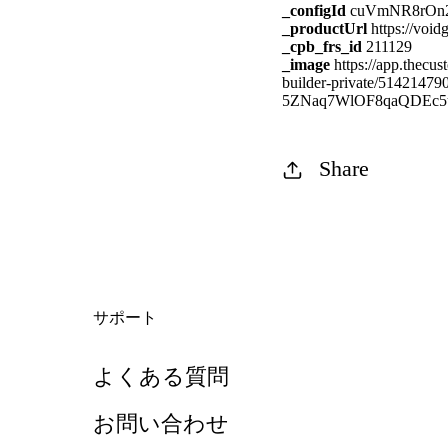
_configId
cuVmNR8rOn
_productUrl
https://void
_cpb_frs_id
211129
_image
https://app.thecu
builder-private/5142147
5ZNaq7WlOF8qaQDEc5u
Share
サポート
よくある質問
お問い合わせ