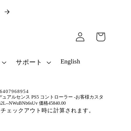
）
ロ
カ
グ
ー
イ
ト
ン
English
サポート
407968954
デュアルセンス PS5 コントローラー -お客様カスタ
2L--NWuBNb6sUv 価格45840.00
はチェックアウト時に計算されます。