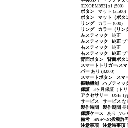
中央カバー - ソフトタ
[EXOEM853] x1 (500)
ボタン -
マット (2,500)
ボタン - マット（ボタ
リング -
カラー (600)
リング - カラー（リン
左スティック -
純正
左スティック - 純正
ブ
右スティック -
純正
右スティック - 純正
ブ
背面ボタン - 背面ボタ
スマートトリガー/スマ
パー
あり (8,000)
スマートボタン - ス
振動機能 - ハプティ
保証 -
3ヶ月保証（ドリフ
アクセサリー -
USB Ty
サービス - サービス
な
製作時間 - 製作期間
長期
保護ケース -
あり [VG-C
備考 - SNSへの投稿許
注意事項 - 注意時事項