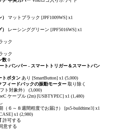
ッチ 中央カバー
Voidロゴ入りホワイト
ン）
マットブラック [JPF1009WS] x1
グ）
レーシンググリーン [JPF5016WS] x1
ラック
ラック
ン数
0
ートバンパー - スマートトリガー＆スマートバン
マートボタン
あり [SmartButton] x1 (5,000)
ックフィードバックの振動モーター
取り除く
ト対象外） (3,000)
peC ケーブル (2m) [USBTYPEC] x1 (1,480)
し
（６～８週間程度でお届け） [ps5-buildtime3] x1
ASE] x1 (2,980)
可
許可する
同意する