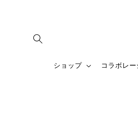
ツ
に
進
む
商
品
ショップ
コラボレー
情
報
に
ス
キ
ッ
プ