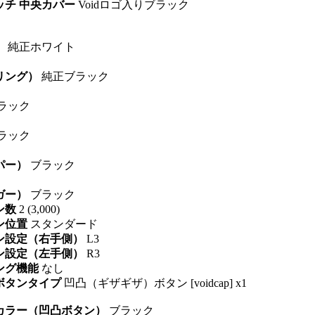
ッチ 中央カバー
Voidロゴ入りブラック
）
純正ホワイト
（リング）
純正ブラック
ラック
ラック
パー）
ブラック
ガー）
ブラック
ン数
2 (3,000)
ン位置
スタンダード
タン設定（右手側）
L3
タン設定（左手側）
R3
ピング機能
なし
 ボタンタイプ
凹凸（ギザギザ）ボタン [voidcap] x1
 カラー（凹凸ボタン）
ブラック