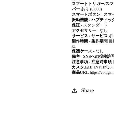
スマートトリガー/スマ
パー
あり (6,000)
スマートボタン - ス
振動機能 - ハプティ
保証 -
スタンダード
アクセサリー -
なし
サービス - サービス
ボ
製作時間 - 製作期間
長期
x1
保護ケース -
なし
備考 - SNSへの投稿許
注意事項 - 注意時事項
カスタムID
EvYHnQ6_
商品URL
https://voidgam
Share