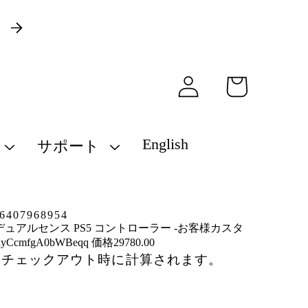
）
ロ
カ
グ
ー
イ
ト
ン
English
サポート
407968954
デュアルセンス PS5 コントローラー -お客様カスタ
yCcmfgA0bWBeqq 価格29780.00
はチェックアウト時に計算されます。