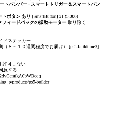
ートバンパー - スマートトリガー＆スマートバン
マートボタン
あり [SmartButton] x1 (5,000)
ックフィードバックの振動モーター
取り除く
イドステッカー
（８～１０週間程度でお届け） [ps5-buildtime3]
可
許可しない
同意する
2dyCcmfgA0bWBeqq
ing.jp/products/ps5-builder