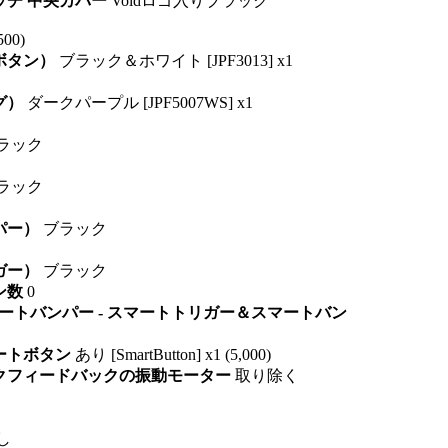
ッチ 中央カバー
Voidロゴ入りブラック
00)
（ボタン）
ブラック＆ホワイト [JPF3013] x1
グ）
ダークパープル [JPF5007WS] x1
ラック
ラック
パー）
ブラック
ガー）
ブラック
ン数
0
ートバンパー - スマートトリガー＆スマートバン
マートボタン
あり [SmartButton] x1 (5,000)
ックフィードバックの振動モーター
取り除く
し