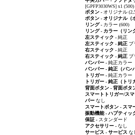
中央カバー - ソフトタ
[GPFP3030WS] x1 (500)
ボタン -
オリジナル (2,5
ボタン - オリジナル
リング -
カラー (600)
リング - カラー（リン
左スティック -
純正
左スティック - 純正
ブ
右スティック -
純正
右スティック - 純正
ブ
バンパー -
純正カラー
バンパー - 純正（バン
トリガー -
純正カラー
トリガー - 純正（トリ
背面ボタン - 背面ボタ
スマートトリガー/スマ
パー
なし
スマートボタン - ス
振動機能 - ハプティ
保証 -
スタンダード
アクセサリー -
なし
サービス - サービス
な