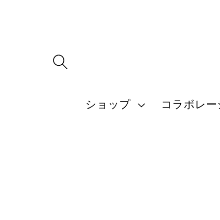
ツ
に
進
む
商
品
ショップ
コラボレー
情
報
に
ス
キ
ッ
プ