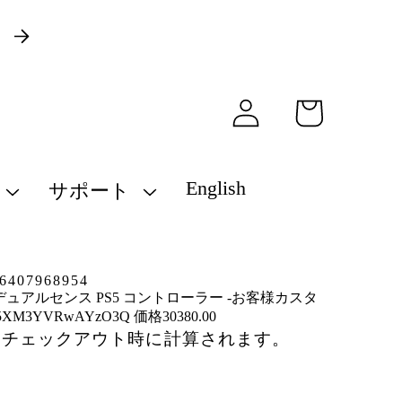
）
ロ
カ
グ
ー
イ
ト
ン
English
サポート
407968954
デュアルセンス PS5 コントローラー -お客様カスタ
5XM3YVRwAYzO3Q 価格30380.00
はチェックアウト時に計算されます。