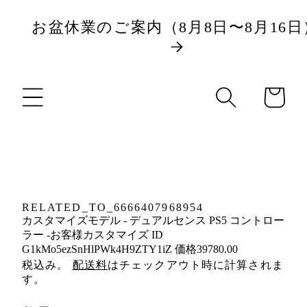
ツ
お盆休業のご案内（8月8日〜8月16日
に
商
進
カ
品
む
ー
情
ト
報
に
ス
キ
RELATED_TO_6666407968954
ッ
カスタマイズモデル - デュアルセンス PS5 コントロー
プ
ラー -お客様カスタマイズ ID
G1kMo5ezSnHlPWk4H9ZTY1iZ 価格39780.00
税込み。
配送料
はチェックアウト時に計算されま
す。