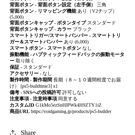
背面ボタン - 背面ボタン設定（左手側）
三角
背面ボタン - リマッピング機能
あり（V2チップ）
(5,000)
背面ボタンキャップ - ボタンタイプ
スタンダード
背面ボタンキャップ - カラー
ブラック
スマートトリガー/スマートバンパー - スマートトリ
ガー＆スマートバンパー
あり (6,000)
スマートボタン - スマートボタン
なし
振動機能 - ハプティックフィードバックの振動モータ
ー
取り除く
保証 -
スタンダード
アクセサリー -
なし
製作時間 - 製作期間
長期（８～１０週間程度でお届
け） [ps5-buildtime3] x1
備考 - SNSへの投稿許可
許可しない
注意事項 - 注意時事項
同意する
カスタムID
G1kMo5ezSnHlPWk4H9ZTY1iZ
商品URL
https://voidgaming.jp/products/ps5-builder
Share