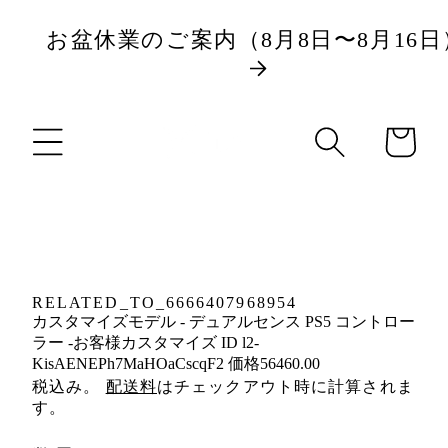
ツ
お盆休業のご案内（8月8日〜8月16日
に
商
進
カ
品
む
ー
情
ト
報
に
ス
キ
RELATED_TO_6666407968954
ッ
カスタマイズモデル - デュアルセンス PS5 コントロー
プ
ラー -お客様カスタマイズ ID l2-
KisAENEPh7MaHOaCscqF2 価格56460.00
税込み。
配送料
はチェックアウト時に計算されま
す。