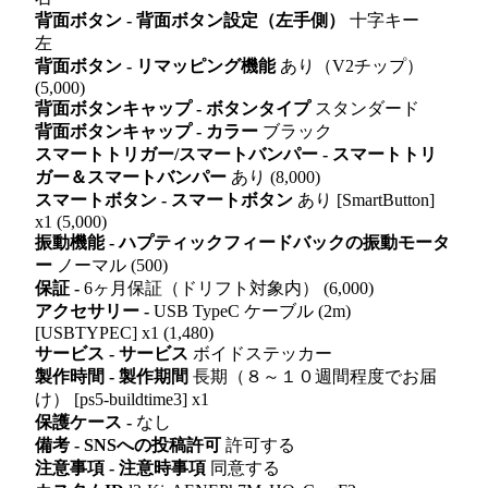
背面ボタン - 背面ボタン設定（左手側）
十字キー
左
背面ボタン - リマッピング機能
あり（V2チップ）
(5,000)
背面ボタンキャップ - ボタンタイプ
スタンダード
背面ボタンキャップ - カラー
ブラック
スマートトリガー/スマートバンパー - スマートトリ
ガー＆スマートバンパー
あり (8,000)
スマートボタン - スマートボタン
あり [SmartButton]
x1 (5,000)
振動機能 - ハプティックフィードバックの振動モータ
ー
ノーマル (500)
保証 -
6ヶ月保証（ドリフト対象内） (6,000)
アクセサリー -
USB TypeC ケーブル (2m)
[USBTYPEC] x1 (1,480)
サービス - サービス
ボイドステッカー
製作時間 - 製作期間
長期（８～１０週間程度でお届
け） [ps5-buildtime3] x1
保護ケース -
なし
備考 - SNSへの投稿許可
許可する
注意事項 - 注意時事項
同意する