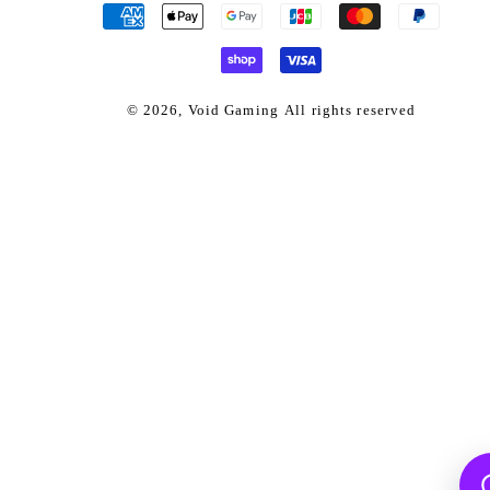
済
方
法
© 2026,
Void Gaming
All rights reserved