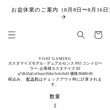
ツ
お盆休業のご案内（8月8日〜8月16日
に
商
進
カ
品
む
ー
情
ト
報
に
VOID GAMING
ス
カスタマイズモデル - デュアルセンス PS5 コントロー
キ
ラー -お客様カスタマイズ ID
q7sKiZqGxOoye3Sdw5sAv0xD 価格38480.00
ッ
税込み。
配送料
はチェックアウト時に計算されま
プ
す。
数量