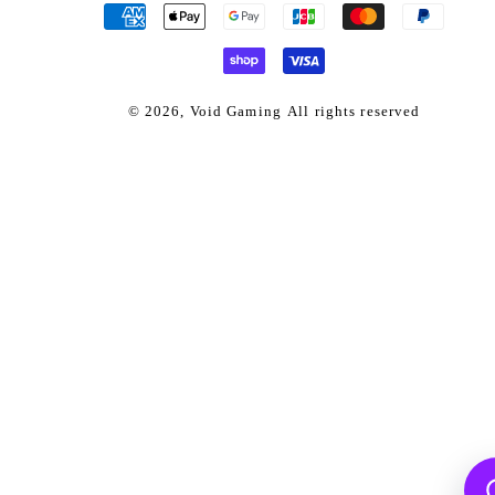
済
方
法
© 2026,
Void Gaming
All rights reserved