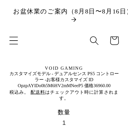
ツ
お盆休業のご案内（8月8日〜8月16日
に
商
進
カ
品
む
ー
情
ト
報
に
VOID GAMING
ス
カスタマイズモデル - デュアルセンス PS5 コントロー
キ
ラー -お客様カスタマイズ ID
OpzpAYlDo0h5M6HV2mMNeeP5 価格36960.00
ッ
税込み。
配送料
はチェックアウト時に計算されま
プ
す。
数量